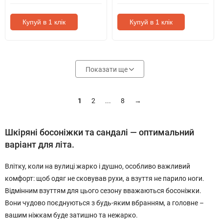
Купуй в 1 клік
Купуй в 1 клік
Показати ще
1
2
...
8
→
Шкіряні босоніжки та сандалі — оптимальний
варіант для літа.
Влітку, коли на вулиці жарко і душно, особливо важливий
комфорт: щоб одяг не сковував рухи, а взуття не парило ноги.
Відмінним взуттям для цього сезону вважаються босоніжки.
Вони чудово поєднуються з будь-яким вбранням, а головне –
вашим ніжкам буде затишно та нежарко.