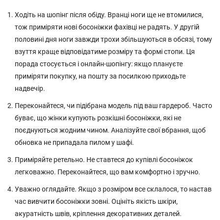
Ходіть на шопінг після обіду. Вранці ноги ще не втомилися,
тож приміряти нові босоніжки фахівці не радять. У другій
половині дня ноги завжди трохи збільшуються в обсязі, тому
взуття краще відповідатиме розміру та формі стопи. Ця
порада стосується і онлайн-шопінгу: якщо плануєте
приміряти покупку, на пошту за посилкою приходьте
надвечір.
Переконайтеся, чи підібрана модель під ваш гардероб. Часто
буває, що жінки купують розкішні босоніжки, які не
поєднуються жодним чином. Аналізуйте свої вбрання, щоб
обновка не припадала пилом у шафі.
Приміряйте ретельно. Не ставтеся до купівлі босоніжок
легковажно. Переконайтеся, що вам комфортно і зручно.
Уважно оглядайте. Якщо з розміром все склалося, то настав
час вивчити босоніжки зовні. Оцініть якість шкіри,
акуратність швів, кріплення декоративних деталей.