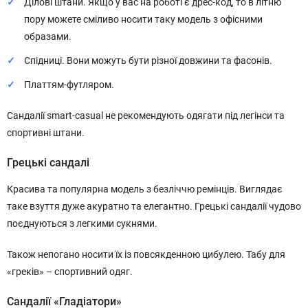
Ділові штани. Якщо у вас на роботі є дрес-код, то в літню
пору можете сміливо носити таку модель з офісними
образами.
Спідниці. Вони можуть бути різної довжини та фасонів.
Платтям-футляром.
Сандалії smart-casual не рекомендують одягати під легінси та
спортивні штани.
Грецькі сандалі
Красива та популярна модель з безліччю ремінців. Виглядає
таке взуття дуже акуратно та елегантно. Грецькі сандалії чудово
поєднуються з легкими сукнями.
Також непогано носити їх із повсякденною цибулею. Табу для
«греків» – спортивний одяг.
Сандалії «Гладіатори»