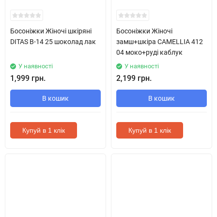
Босоніжки Жіночі шкіряні
Босоніжки Жіночі
DITAS B-14 25 шоколад лак
замш+шкіра CAMELLIA 412
04 моко+руді каблук
У наявності
У наявності
1,999 грн.
2,199 грн.
В кошик
В кошик
Купуй в 1 клік
Купуй в 1 клік