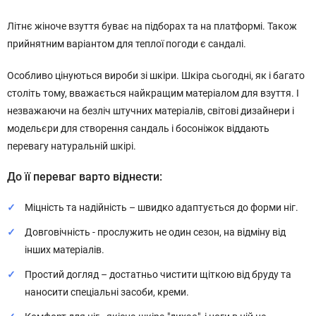
Літнє жіноче взуття буває на підборах та на платформі. Також
прийнятним варіантом для теплої погоди є сандалі.
Особливо цінуються вироби зі шкіри. Шкіра сьогодні, як і багато
століть тому, вважається найкращим матеріалом для взуття. І
незважаючи на безліч штучних матеріалів, світові дизайнери і
модельєри для створення сандаль і босоніжок віддають
перевагу натуральній шкірі.
До її переваг варто віднести:
Міцність та надійність – швидко адаптується до форми ніг.
Довговічність - прослужить не один сезон, на відміну від
інших матеріалів.
Простий догляд – достатньо чистити щіткою від бруду та
наносити спеціальні засоби, креми.