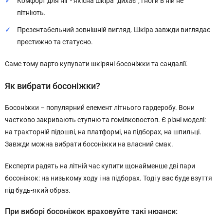
Комфорт для ніг - якісна шкіра "дихає", і ноги в ній не
пітніють.
Презентабельний зовнішній вигляд. Шкіра завжди виглядає
престижно та статусно.
Саме тому варто купувати шкіряні босоніжки та сандалії.
Як вибрати босоніжки?
Босоніжки – популярний елемент літнього гардеробу. Вони
частково закривають ступню та гомілковостоп. Є різні моделі:
на тракторній підошві, на платформі, на підборах, на шпильці.
Завжди можна вибрати босоніжки на власний смак.
Експерти радять на літній час купити щонайменше дві пари
босоніжок: на низькому ходу і на підборах. Тоді у вас буде взуття
під будь-який образ.
При виборі босоніжок враховуйте такі нюанси: