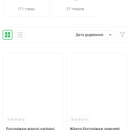
171 товар
27 товарів
Дата додавання
Босоніжки жіночі шкіряні
Жіночі босоніжки замшеві