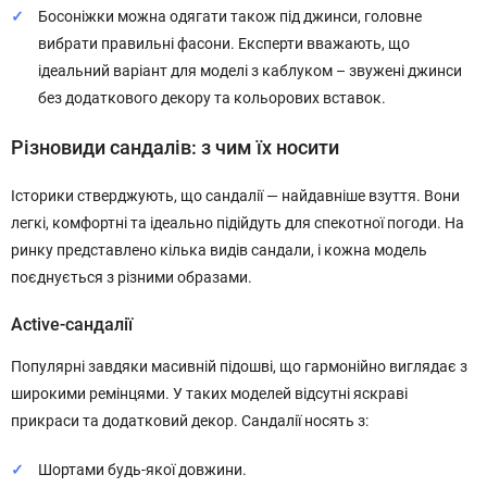
Босоніжки можна одягати також під джинси, головне
вибрати правильні фасони. Експерти вважають, що
ідеальний варіант для моделі з каблуком – звужені джинси
без додаткового декору та кольорових вставок.
Різновиди сандалів: з чим їх носити
Історики стверджують, що сандалії — найдавніше взуття. Вони
легкі, комфортні та ідеально підійдуть для спекотної погоди. На
ринку представлено кілька видів сандали, і кожна модель
поєднується з різними образами.
Аctive-сандалії
Популярні завдяки масивній підошві, що гармонійно виглядає з
широкими ремінцями. У таких моделей відсутні яскраві
прикраси та додатковий декор. Сандалії носять з:
Шортами будь-якої довжини.