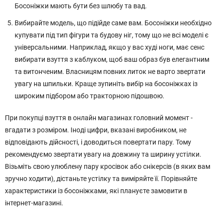
Босоніжки мають бути без шлюбу та вад.
Вибирайте модель, що підійде саме вам. Босоніжки необхідно
купувати під тип фігури та будову ніг, тому що не всі моделі є
універсальними. Наприклад, якщо у вас худі ноги, має сенс
вибирати взуття з каблуком, щоб ваш образ був елегантним
та витонченим. Власницям повних литок не варто звертати
увагу на шпильки. Краще зупиніть вибір на босоніжках із
широким підбором або тракторною підошвою.
При покупці взуття в онлайн магазинах головний момент -
вгадати з розміром. Іноді цифри, вказані виробником, не
відповідають дійсності, і доводиться повертати пару. Тому
рекомендуємо звертати увагу на довжину та ширину устілки.
Візьміть свою улюблену пару кросівок або снікерсів (в яких вам
зручно ходити), дістаньте устілку та виміряйте її. Порівняйте
характеристики із босоніжками, які плануєте замовити в
інтернет-магазині.