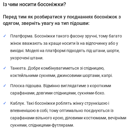
Із чим носити босоніжки?
Перед тим як розбиратися у поєднаннях босоніжок з
одягом, зверніть увагу на тип підошви:
Платформа. Босоніжки такого фасону зручні, тому багато
жінок вважають за краще носити їх на відпочинку або у
вихідні. Моделі на платформі підходять під штани, шорти,
укорочені штани.
Танкета. Добре комбінуватиметься зі спідницею,
коктейльними сукнями, джинсовими шортами, капрі.
Плоска підошва. Відмінно виглядатиме з короткими
сарафанами, довгими спідницями, сукнями-бохо.
Каблук. Такі босоніжки роблять жінку стрункішою і
впевненішою в собі, тому оптимально поєднуються із
сарафанами вільного крою, діловими костюмами, вечірніми
сукнями, спідницями-футлярами.