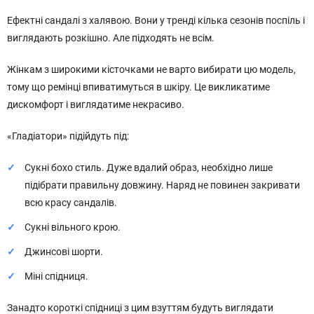
Ефектні сандалі з халявою. Вони у тренді кілька сезонів поспіль і
виглядають розкішно. Але підходять не всім.
Жінкам з широкими кісточками не варто вибирати цю модель,
тому що ремінці впиватимуться в шкіру. Це викликатиме
дискомфорт і виглядатиме некрасиво.
«Гладіатори» підійдуть під:
Сукні бохо стиль. Дуже вдалий образ, необхідно лише
підібрати правильну довжину. Наряд не повинен закривати
всю красу сандалів.
Сукні вільного крою.
Джинсові шорти.
Міні спідниця.
Занадто короткі спідниці з цим взуттям будуть виглядати