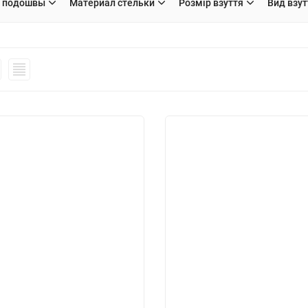
 подошвы
Материал стельки
Розмір взуття
Вид взут