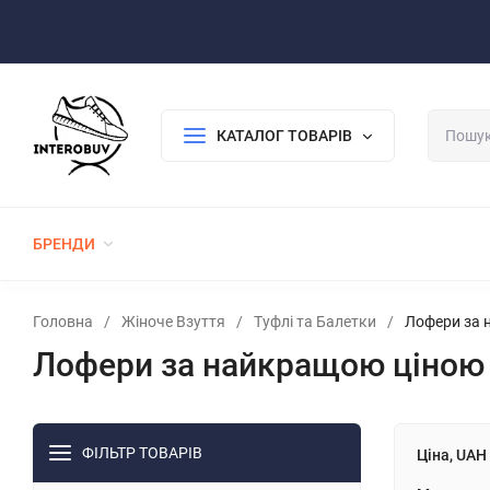
Оплата/Доставка
Повернення/Гарантія
Контакти
КАТАЛОГ ТОВАРІВ
БРЕНДИ
ЖІНОЧЕ ВЗУТТЯ
ЧОЛОВІЧЕ ВЗУТТЯ
Головна
/
Жіноче Взуття
/
Туфлі та Балетки
/
Лофери за н
Лофери за найкращою ціною в
ФІЛЬТР ТОВАРІВ
Ціна, UAH