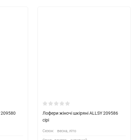
Y 209580
Лофери жіночі шкіряні ALLSY 209586
сірі
Сезон:
весна, літо