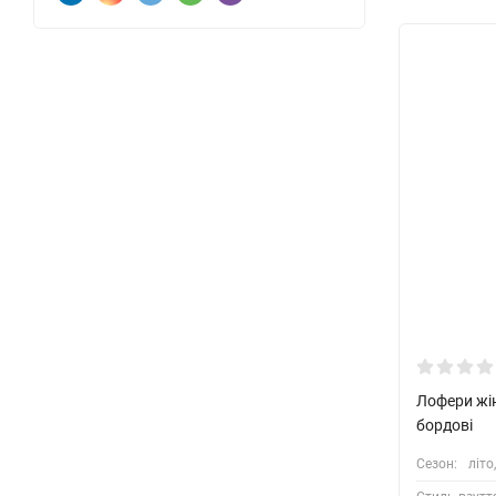
Лофери жі
бордові
Сезон:
літо