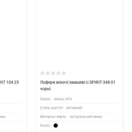
RIT 104 25
Лофери жіночі замшеві U.SPIRIT 348 01
чорні
Сезон:
весна, літо
Стиль взуття:
активний
амш
Матеріал верху:
натуральний замш
Колір: