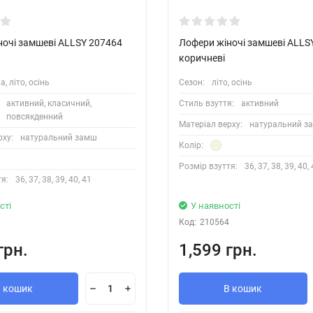
ночі замшеві ALLSY 207464
Лофери жіночі замшеві ALLS
коричневі
а, літо, осінь
Сезон:
літо, осінь
активний, класичний,
Стиль взуття:
активний
повсякденний
Матеріал верху:
натуральний з
рху:
натуральний замш
Колір:
Розмір взуття:
36, 37, 38, 39, 40,
я:
36, 37, 38, 39, 40, 41
сті
У наявності
Код:
210564
грн.
1,599 грн.
В кошик
В кошик