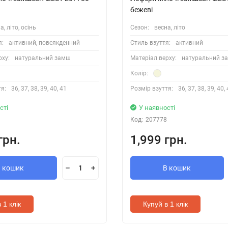
бежеві
а, літо, осінь
Сезон:
весна, літо
я:
активний, повсякденний
Стиль взуття:
активний
рху:
натуральний замш
Матеріал верху:
натуральний з
Колір:
я:
36, 37, 38, 39, 40, 41
Розмір взуття:
36, 37, 38, 39, 40,
сті
У наявності
Код:
207778
грн.
1,999 грн.
В кошик
В кошик
 1 клік
Купуй в 1 клік