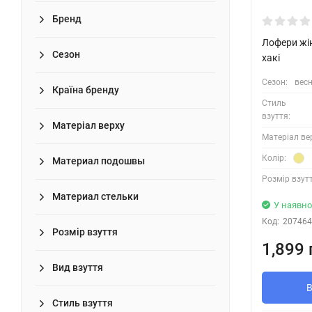
Бренд
Лофери жі
Сезон
хакі
Сезон:
весн
Країна бренду
Стиль
взуття:
Матеріал верху
Матеріал ве
Колір:
Материал подошвы
Розмір взутт
Материал стельки
У наявно
Код:
207464
Розмір взуття
1,899 
Вид взуття
Стиль взуття