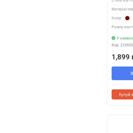
Стиль взутт
Матеріал ве
Колір:
Розмір взутт
У наявно
Код:
210925
1,899 
Купуй в