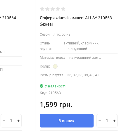
Y 210564
Лофери жіночі замшеві ALLSY 210563
бежеві
Сезон:
літо, осінь
Стиль
активний, класичний,
взуття:
повсякденний
амш
Матеріал верху:
натуральний замш
Колір:
 41
Розмір взуття:
36, 37, 38, 39, 40, 41
У наявності
Код:
210563
1,599 грн.
В кошик