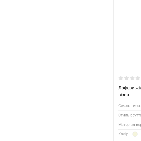
Лофери жін
візон
Сезон:
весн
Стиль взутт
Матеріал ве
Колір: