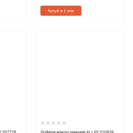
Купуй в 1 клік
Y 207778
Лофери жіночі замшеві ALLSY 210939