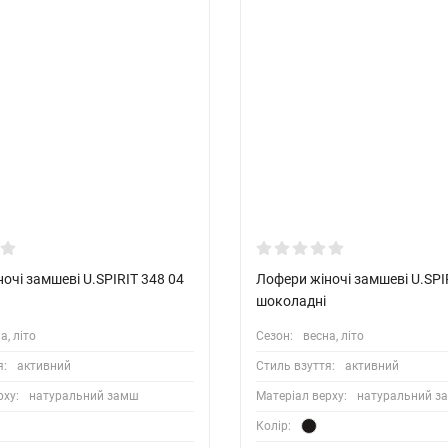
очі замшеві U.SPIRIT 348 04
Лофери жіночі замшеві U.SPI
шоколадні
а, літо
Сезон:
весна, літо
я:
активний
Стиль взуття:
активний
рху:
натуральний замш
Матеріал верху:
натуральний з
Колір: