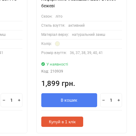
бежеві
Сезон:
літо
Стиль взуття:
активний
амш
Матеріал верху:
натуральний замш
Колір:
 41
Розмір взуття:
36, 37, 38, 39, 40, 41
У наявності
Код:
210939
1,899 грн.
В кошик
Купуй в 1 клік