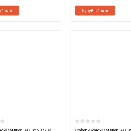
 1 клік
Купуй в 1 клік
ночі замшеві ALLSY 207780
Лофери жіночі замшеві ALLS