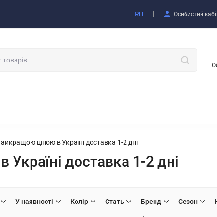
Покупцю
RU
Осибистий кабі
О
АКСЕССУАРИ
айкращою ціною в Україні доставка 1-2 дні
 Україні доставка 1-2 дні
У наявності
Колір
Стать
Бренд
Сезон