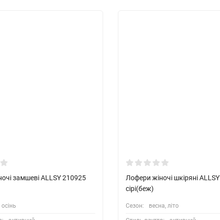
ночі замшеві ALLSY 210925
Лофери жіночі шкіряні ALLS
сірі(беж)
, осінь
Сезон:
весна, літо