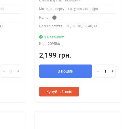
Стиль взуття:
активний
ра
Матеріал верху:
натуральна шкіра
Колір:
 41
Розмір взуття:
36, 37, 38, 39, 40, 41
У наявності
Код:
209586
2,199 грн.
В кошик
Купуй в 1 клік