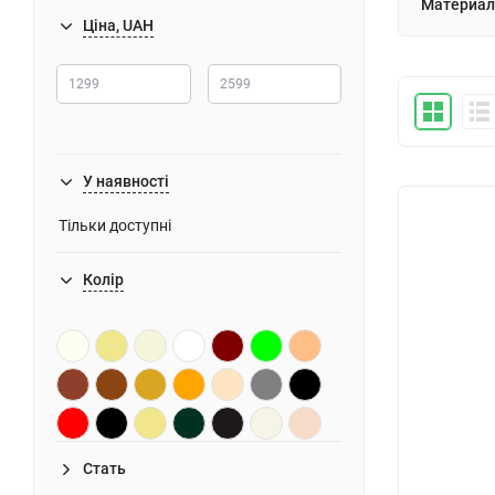
Материал
Ціна, UAH
У наявності
Тільки доступні
Колір
Стать