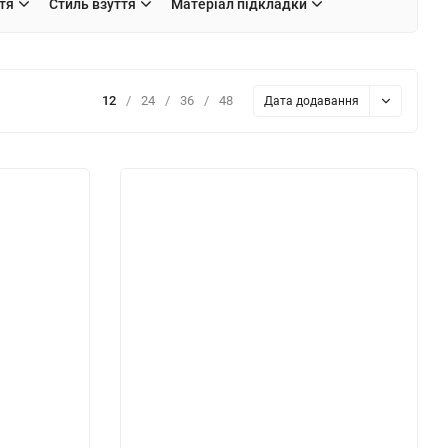
тя
Стиль взуття
Матеріал підкладки
12
/
24
/
36
/
48
Дата додавання