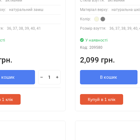
я:
активний
Стиль взуття:
активний
рху:
натуральний замш
Матеріал верху:
натуральна шкі
Колір:
я:
36, 37, 38, 39, 40, 41
Розмір взуття:
36, 37, 38, 39, 40,
сті
У наявності
Код:
209580
грн.
2,099 грн.
В кошик
В кошик
 1 клік
Купуй в 1 клік