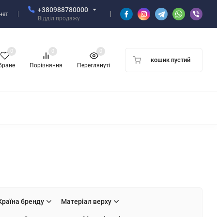
+380988780000
нет
Відділ продажу
0
0
0
кошик пустий
бране
Порівняння
Переглянуті
Країна бренду
Матеріал верху