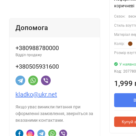
коричневі
Сезон:
весн
Стиль взутт
Допомога
Матеріал ве
Колір:
+380988780000
Розмір взутт
Відділ продажу
У наявно
+380505931600
Код:
207780
1,999 
kladko@ukr.net
Якщо увас виникли питання при
оформленні замовлення, зверніться за
вказаними контактами.
Купуй в