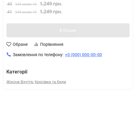
1,249 грн.
40
545 мави 10
1,249 грн.
41
545 мави 10
В Кошик
Обране
Порівняння
Замовлення по телефону:
+0 (000) 000-00-00
Категорії
,
Жіноче Взуття
Кросівки та Кеди