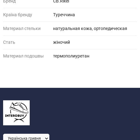
Бренд
СВ.Rikel
Країна бренду
Туреччина
Материал стельки
натуральная кожа, ортопедическая
Стать
жіночий
Материал подошвы
термополиуретан