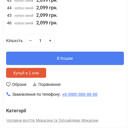
2,099 грн.
43
нубук синій
2,099 грн.
44
нубук синій
2,099 грн.
45
нубук синій
2,099 грн.
46
нубук синій
Кільксть
В Кошик
Купуй в 1 клік
Обране
Порівняння
Замовлення по телефону:
+0 (000) 000-00-00
Категорії
,
,
Чоловіче взуття
Мокасіни та Топсайдери
Мокасіни