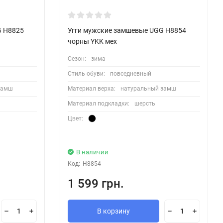
G H8825
Угги мужские замшевые UGG H8854
чорны YKK мех
Сезон:
зима
Стиль обуви:
повседневный
замш
Материал верха:
натуральный замш
Материал подкладки:
шерсть
Цвет:
В наличии
Код:
H8854
1 599 грн.
В корзину