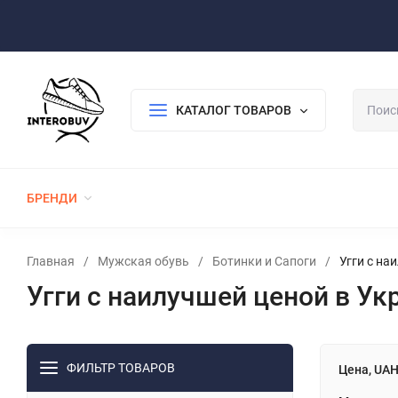
Оплата/Доставка
Возврат/Гарантия
Контакты
По
КАТАЛОГ ТОВАРОВ
БРЕНДИ
ЖЕНСКАЯ ОБУВЬ
МУЖСКАЯ ОБУВЬ
Главная
/
Мужская обувь
/
Ботинки и Сапоги
/
Угги с на
Угги с наилучшей ценой в Ук
ФИЛЬТР ТОВАРОВ
Цена, UA