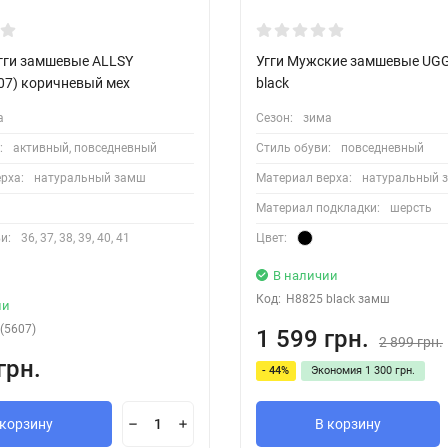
гги замшевые ALLSY
Угги Мужские замшевые UG
07) коричневый мех
black
а
Сезон:
зима
:
активный, повседневный
Стиль обуви:
повседневный
рха:
натуральный замш
Материал верха:
натуральный 
Материал подкладки:
шерсть
и:
36, 37, 38, 39, 40, 41
Цвет:
В наличии
Код:
H8825 black замш
ии
(5607)
1 599 грн.
2 899 грн.
грн.
- 44%
Экономия
1 300 грн.
 корзину
В корзину