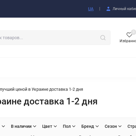
купателю
UA
Личный каби
0
Избранн
АКСЕССУАРЫ
илучшей ценой в Украине доставка 1-2 дня
раине доставка 1-2 дня
H
В наличии
Цвет
Пол
Бренд
Сезон
Стр