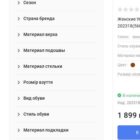
Сезон
Страна бренда
Женские У
202318(56
Материал верха
Сезон:
зим
Стиль обуви
Материал подошвы
Материал ве
Цвет:
Материал стельки
Размер обув
Розмір взуття
В налич
Вид обуви
Код:
202318
1 899 
Стиль обуви
Материал подкладки
В