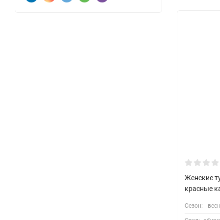
Женские т
красные к
Сезон:
весн