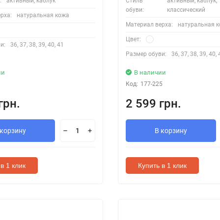
:
активный, каблук
Стиль
активный, каблук,
обуви:
классический
рха:
натуральная кожа
Материал верха:
натуральная 
Цвет:
и:
36, 37, 38, 39, 40, 41
Размер обуви:
36, 37, 38, 39, 40,
ии
В наличии
Код:
177-225
грн.
2 599 грн.
 корзину
В корзину
в 1 клик
Купить в 1 клик