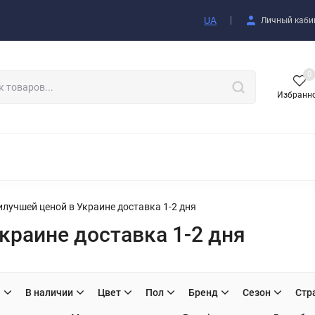
купателю
UA
Личный каби
0
Избранн
АКСЕССУАРЫ
илучшей ценой в Украине доставка 1-2 дня
краине доставка 1-2 дня
H
В наличии
Цвет
Пол
Бренд
Сезон
Стр