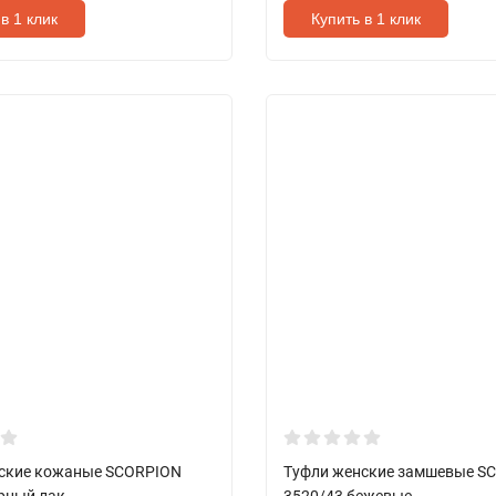
в 1 клик
Купить в 1 клик
ские кожаные SCORPION
Туфли женские замшевые S
ерный лак
3520/43 бежевые