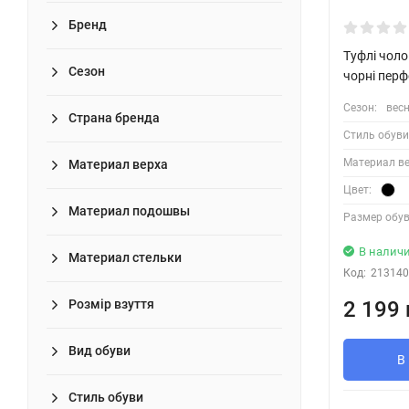
Бренд
Туфлі чоло
Сезон
чорні перф
Сезон:
весн
Страна бренда
Стиль обуви
Материал ве
Материал верха
Цвет:
Материал подошвы
Размер обув
В налич
Материал стельки
Код:
213140
2 199 
Розмір взуття
Вид обуви
В
Стиль обуви