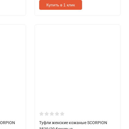
Купить в 1 клик
CORPION
Туфли женские кожаные SCORPION
3520/20 бежевые