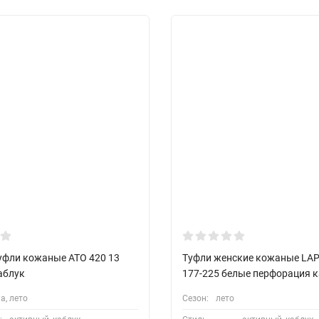
уфли кожаные ATO 420 13
Туфли женские кожаные LA
аблук
177-225 белые перфорация 
а, лето
Сезон:
лето