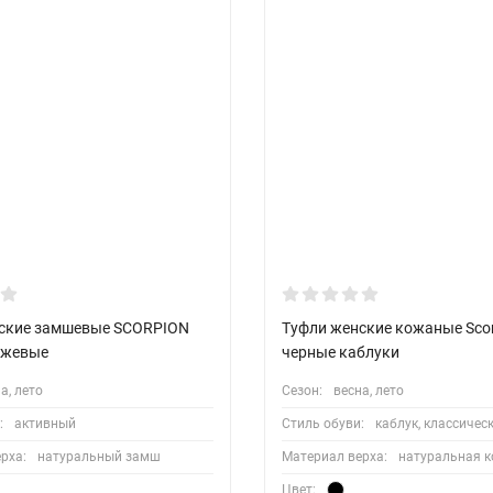
ские замшевые SCORPION
Туфли женские кожаные Scor
ежевые
черные каблуки
а, лето
Сезон:
весна, лето
:
активный
Стиль обуви:
каблук, классичес
рха:
натуральный замш
Материал верха:
натуральная 
Цвет: