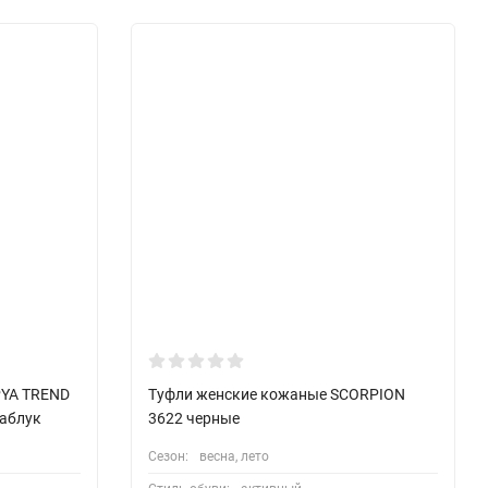
PYA TREND
Туфли женские кожаные SCORPION
каблук
3622 черные
Сезон:
весна, лето