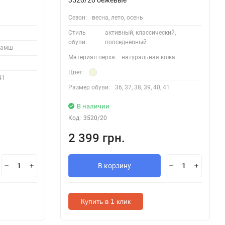
Сезон:
весна, лето, осень
Стиль
активный, классический,
обуви:
повседневный
замш
Материал верха:
натуральная кожа
Цвет:
 41
Размер обуви:
36, 37, 38, 39, 40, 41
В наличии
Код:
3520/20
2 399 грн.
В корзину
Купить в 1 клик