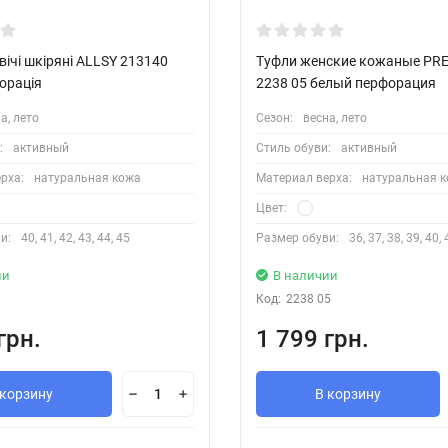
вічі шкіряні ALLSY 213140
Туфли женские кожаные PR
орація
2238 05 белый перфорация
а, лето
Сезон:
весна, лето
:
активный
Стиль обуви:
активный
рха:
натуральная кожа
Материал верха:
натуральная 
Цвет:
и:
40, 41, 42, 43, 44, 45
Размер обуви:
36, 37, 38, 39, 40,
ии
В наличии
Код:
2238 05
грн.
1 799 грн.
 корзину
В корзину