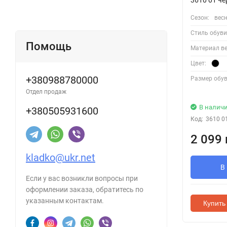
Сезон:
весн
Стиль обуви
Помощь
Материал ве
Цвет:
+380988780000
Размер обув
Отдел продаж
В налич
+380505931600
Код:
3610 0
2 099 
kladko@ukr.net
В
Если у вас возникли вопросы при
оформлении заказа, обратитесь по
указанным контактам.
Купить 