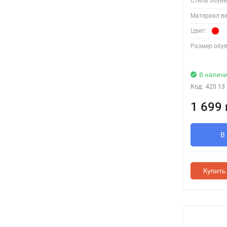
Стиль обуви
Материал ве
Цвет:
Размер обув
В налич
Код:
420 13
1 699 
В
Купить 