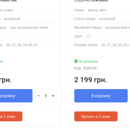
а, осень
Сезон:
весна, лето
:
активный
Стиль обуви:
активный
рха:
лак, натуральная кожа
Материал верха:
натуральный 
Цвет:
и:
36, 37, 38, 39, 40, 41
Размер обуви:
36, 37, 38, 39, 40,
ии
В наличии
1
Код:
3520/43
грн.
2 199 грн.
 корзину
В корзину
в 1 клик
Купить в 1 клик