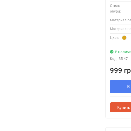
Стиль
обуви:
Материал ве
Материал по
Цвет:
В налич
Код:
35 47
999 гр
В
Купить 