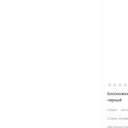
Босоножки
черный
Сезон:
лет
Стиль обуви
Материал ве