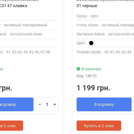
C31 47 оливка
01 черные
о
Сезон:
лето
:
активный, повседневный
Стиль обуви:
активный, повсед
рха:
натуральная кожа
Материал верха:
натуральная 
Цвет:
и:
41, 42, 43, 44, 45, 46, 47, 48
Размер обуви:
40, 41, 42, 43, 44
ии
В наличии
Код:
180 01
грн.
1 199 грн.
 корзину
В корзину
в 1 клик
Купить в 1 клик