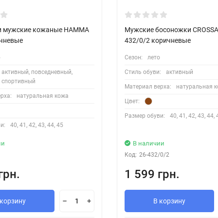
и мужские кожаные HAMMA
Мужские босоножки CROSSA
ичневые
432/0/2 коричневые
о
Сезон:
лето
активный, повседневный,
Стиль обуви:
активный
спортивный
Материал верха:
натуральная 
рха:
натуральная кожа
Цвет:
Размер обуви:
40, 41, 42, 43, 44, 
и:
40, 41, 42, 43, 44, 45
ии
В наличии
Код:
26-432/0/2
грн.
1 599 грн.
 корзину
В корзину