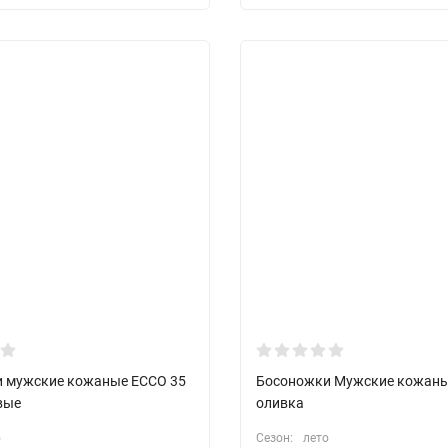
 мужские кожаные ECCO 35
Босоножки Мужские кожаны
вые
оливка
о
Сезон:
лето