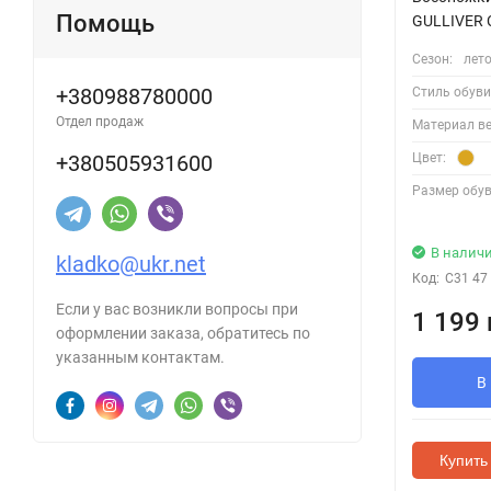
Помощь
GULLIVER 
Сезон:
лет
+380988780000
Стиль обуви
Отдел продаж
Материал ве
Цвет:
+380505931600
Размер обув
В налич
kladko@ukr.net
Код:
C31 47
Если у вас возникли вопросы при
1 199 
оформлении заказа, обратитесь по
указанным контактам.
В
Купить 