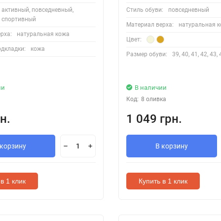
активный, повседневный,
Стиль обуви:
повседневный
спортивный
Материал верха:
натуральная 
рха:
натуральная кожа
Цвет:
дкладки:
кожа
Размер обуви:
39, 40, 41, 42, 43, 
ии
В наличии
Код:
8 оливка
н.
1 049 грн.
 корзину
В корзину
в 1 клик
Купить в 1 клик