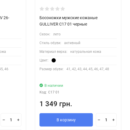
V 26-
Босоножки мужские кожаные
GULLIVER C17 01 черные
Сезон:
лето
Стиль обуви:
активный
кожа
Материал верха:
натуральная кожа
Цвет:
45, 46
Размер обуви:
41, 42, 43, 44, 45, 46, 47, 48
В наличии
Код:
C17 01
1 349 грн.
В корзину