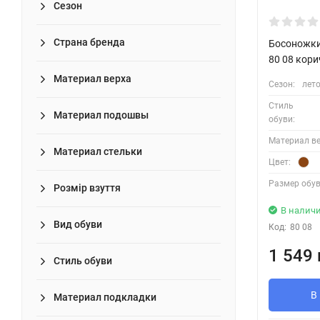
Сезон
Страна бренда
Босоножк
80 08 кор
Материал верха
Сезон:
лет
Стиль
Материал подошвы
обуви:
Материал ве
Материал стельки
Цвет:
Размер обув
Розмір взуття
В налич
Вид обуви
Код:
80 08
1 549 
Стиль обуви
В
Материал подкладки