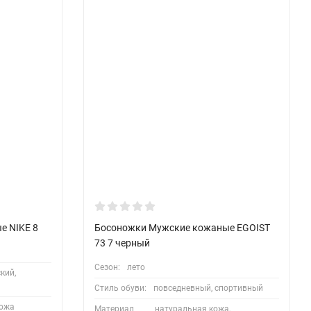
е NIKE 8
Босоножки Мужские кожаные EGOIST
73 7 черный
Сезон:
лето
кий,
Стиль обуви:
повседневный, спортивный
кожа
Материал
натуральная кожа,