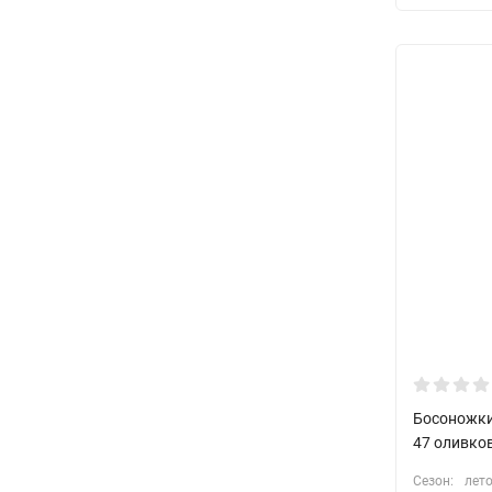
Босоножки
47 оливко
Сезон:
лет