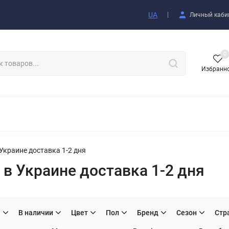
купателю
UA
Личный каби
0
Избранн
АКСЕССУАРЫ
Украине доставка 1-2 дня
в Украине доставка 1-2 дня
H
В наличии
Цвет
Пол
Бренд
Сезон
Стр