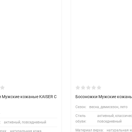
 Мужские кожаные KAISER C
Босоножки Мужские кожаны
Сезон:
весна, демисезон, лето
о
Стиль
активный, классичес
обуви:
повседневный
:
активный, повседневный
Материал верха:
натуральная 
рха:
натуральная кожа