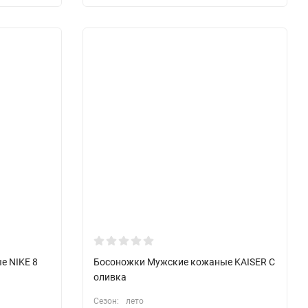
е NIKE 8
Босоножки Мужские кожаные KAISER C
оливка
Сезон:
лето