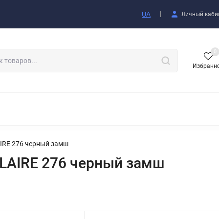
купателю
UA
Личный каби
0
Избранн
АКСЕССУАРЫ
IRE 276 черный замш
LAIRE 276 черный замш