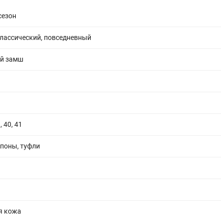
сезон
классический, повседневный
й замш
, 40, 41
поны, туфли
я кожа