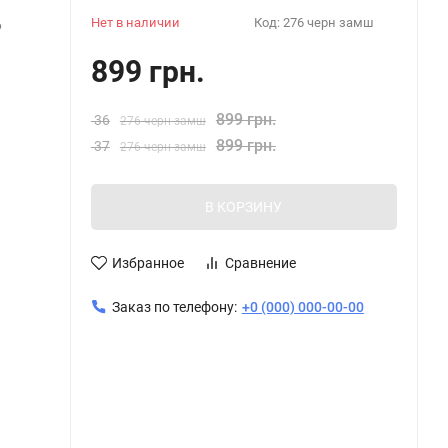
Нет в наличии
Код:
276 черн замш
6
899 грн.
899 грн.
36
276 черн замш
899 грн.
37
276 черн замш
В КОРЗИНУ
Избранное
Сравнение
Заказ по телефону:
+0 (000) 000-00-00