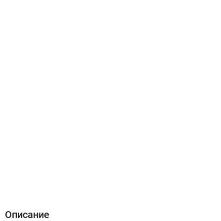
Описание
Характеристики
Отзывы (0)
Описание