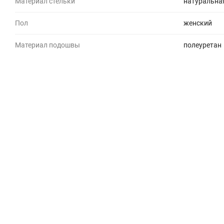
Материал стельки
натуральна
Пол
женский
Материал подошвы
полеуретан