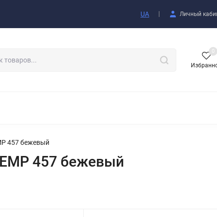
купателю
UA
Личный каби
0
Избранн
АКСЕССУАРЫ
MP 457 бежевый
TEMP 457 бежевый