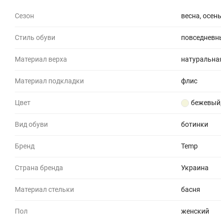
Сезон
весна, осен
Стиль обуви
повседневн
Материал верха
натуральна
Материал подкладки
флис
Цвет
бежевый
Вид обуви
ботинки
Бренд
Temp
Страна бренда
Украина
Материал стельки
басня
Пол
женский