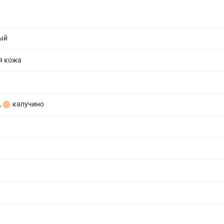
ь
ый
я кожа
,
капучино