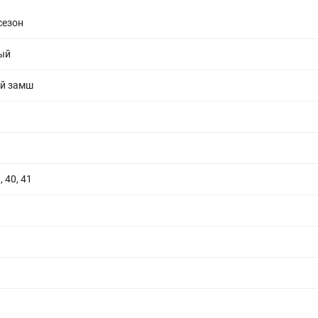
сезон
ый
й замш
, 40, 41