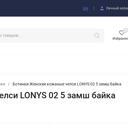
купателю
UA
Личный каби
0
Избранн
АКСЕССУАРЫ
нки
/
Ботинки Женские кожаные челси LONYS 02 5 замш байка
елси LONYS 02 5 замш байка