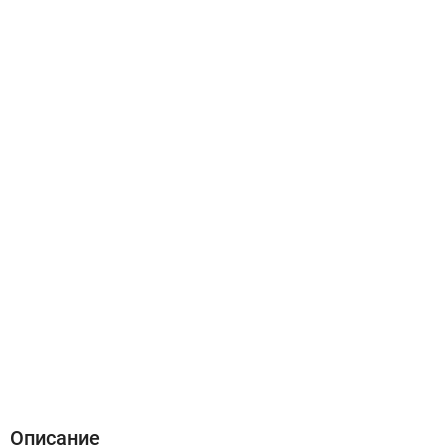
Описание
Характеристики
Отзывы (0)
Описание