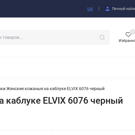
купателю
UA
Личный каби
0
Избранн
АКСЕССУАРЫ
ки Женские кожаные на каблуке ELVIX 6076 черный
 каблуке ELVIX 6076 черный