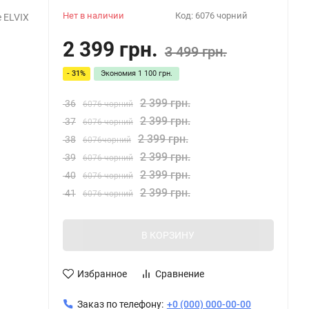
Нет в наличии
Код:
6076 чорний
 ELVIX
2 399 грн.
3 499 грн.
- 31%
Экономия
1 100 грн.
2 399 грн.
36
6076 чорний
2 399 грн.
37
6076 чорний
2 399 грн.
38
6076чорний
2 399 грн.
39
6076 чорний
2 399 грн.
40
6076 чорний
2 399 грн.
41
6076 чорний
В КОРЗИНУ
Избранное
Сравнение
Заказ по телефону:
+0 (000) 000-00-00