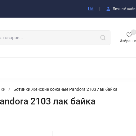
купателю
UA
Личный каби
0
Избранн
АКСЕССУАРЫ
нки
/
Ботинки Женские кожаные Pandora 2103 лак байка
ndora 2103 лак байка