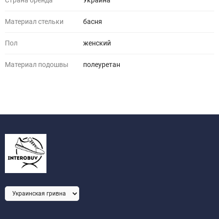
Страна бренда
Украина
Материал стельки
басня
Пол
женский
Материал подошвы
полеуретан