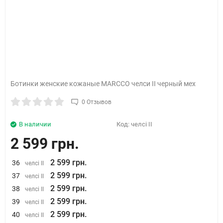
Ботинки женские кожаные MARCCO челси II черный мех
0 Отзывов
В наличии
Код:
челсі II
2 599 грн.
2 599 грн.
36
челсі II
2 599 грн.
37
челсі II
2 599 грн.
38
челсі II
2 599 грн.
39
челсі II
2 599 грн.
40
челсі II