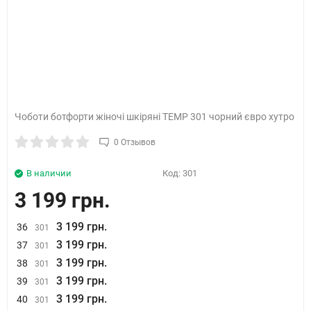
Чоботи ботфорти жіночі шкіряні TEMP 301 чорний євро хутро
0 Отзывов
В наличии
Код:
301
3 199 грн.
3 199 грн.
36
301
3 199 грн.
37
301
3 199 грн.
38
301
3 199 грн.
39
301
3 199 грн.
40
301