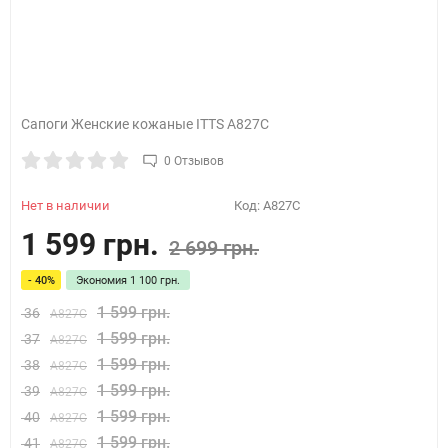
Сапоги Женские кожаные ITTS A827C
0 Отзывов
Нет в наличии
Код:
A827C
1 599 грн.
2 699 грн.
- 40%
Экономия
1 100 грн.
1 599 грн.
36
A827C
1 599 грн.
37
A827C
1 599 грн.
38
A827C
1 599 грн.
39
A827C
1 599 грн.
40
A827C
1 599 грн.
41
A827C