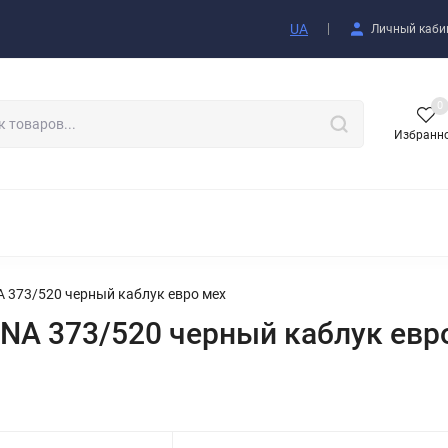
купателю
UA
Личный каби
0
Избранн
АКСЕССУАРЫ
 373/520 черный каблук евро мех
NA 373/520 черный каблук евр