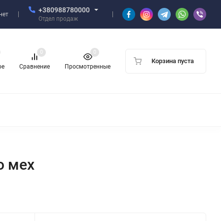
+380988780000
нет
Отдел продаж
0
0
Корзина пуста
ое
Сравнение
Просмотренные
о мех