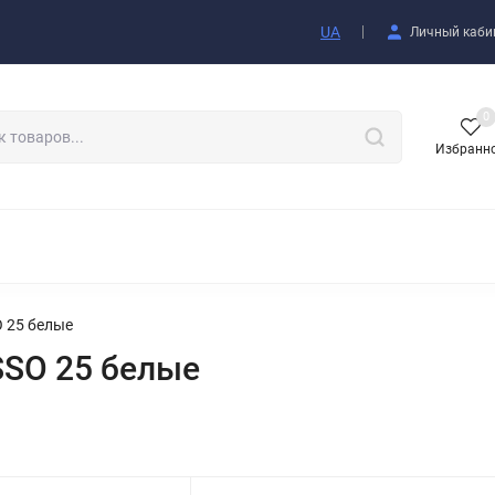
купателю
UA
Личный каби
0
Избранн
АКСЕССУАРЫ
 25 белые
SO 25 белые