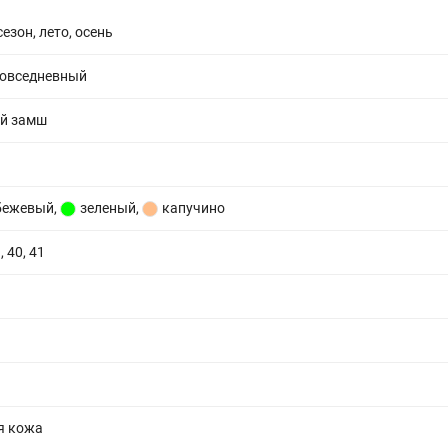
езон, лето, осень
повседневный
й замш
бежевый
,
зеленый
,
капучино
, 40, 41
я кожа