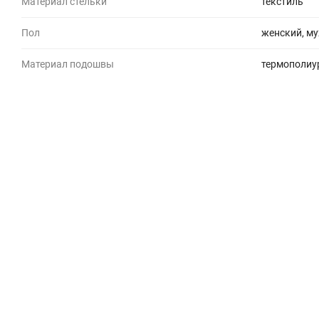
Материал стельки
текстиль
Пол
женский, му
Материал подошвы
термополиу