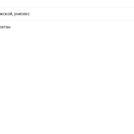
жской, унисекс
ретан