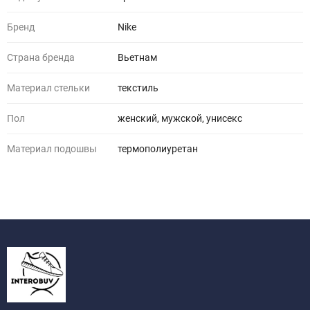
Бренд
Nike
Страна бренда
Вьетнам
Материал стельки
текстиль
Пол
женский, мужской, унисекс
Материал подошвы
термополиуретан