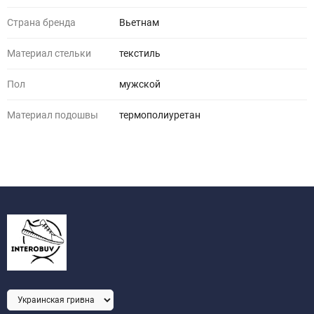
Страна бренда
Вьетнам
Материал стельки
текстиль
Пол
мужской
Материал подошвы
термополиуретан