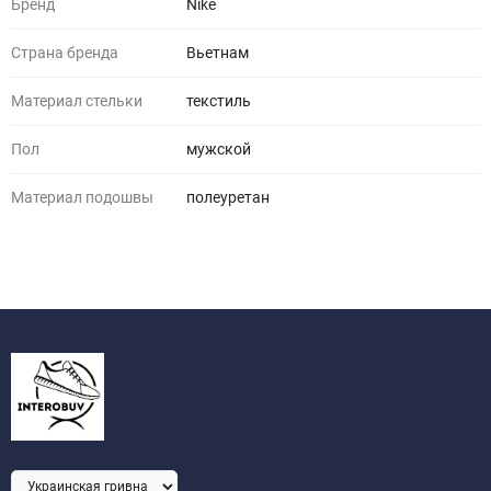
Бренд
Nike
Страна бренда
Вьетнам
Материал стельки
текстиль
Пол
мужской
Материал подошвы
полеуретан