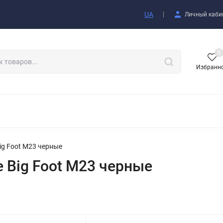
купателю
UA
Личный каби
0
Избранн
АКСЕССУАРЫ
g Foot М23 черные
 Big Foot М23 черные