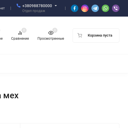
+380988780000
нет
Отдел продаж
0
0
Корзина пуста
ое
Сравнение
Просмотренные
а мех