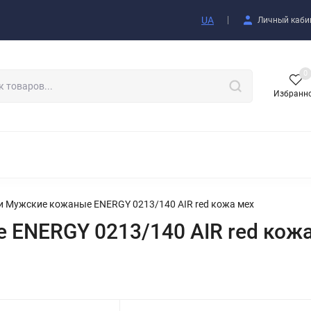
купателю
UA
Личный каби
0
Избранн
АКСЕССУАРЫ
и Мужские кожаные ENERGY 0213/140 AIR red кожа мех
ENERGY 0213/140 AIR red кож