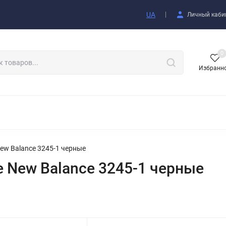
купателю
UA
Личный каби
0
Избранн
АКСЕССУАРЫ
w Balance 3245-1 черные
 New Balance 3245-1 черные