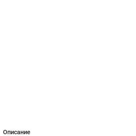
Описание
Характеристики
Отзывы (0)
Описание