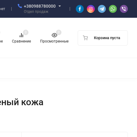
+380988780000
нет
Отдел продаж
0
0
Корзина пуста
ое
Сравнение
Просмотренные
еный кожа