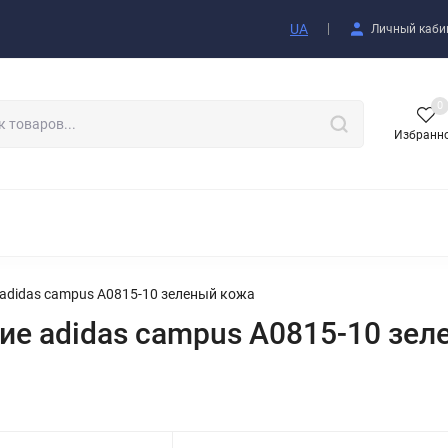
купателю
UA
Личный каби
0
Избранн
АКСЕССУАРЫ
аdidas campus A0815-10 зеленый кожа
е аdidas campus A0815-10 зел