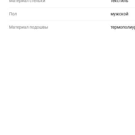
Материал стельки
текстиль
Пол
мужской
Материал подошвы
термополиу