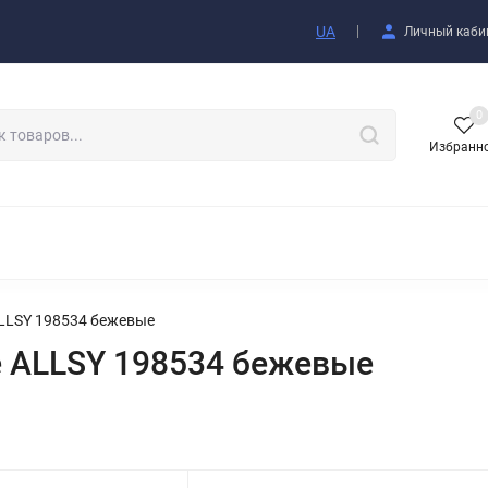
купателю
UA
Личный каби
0
Избранн
АКСЕССУАРЫ
LLSY 198534 бежевые
 ALLSY 198534 бежевые