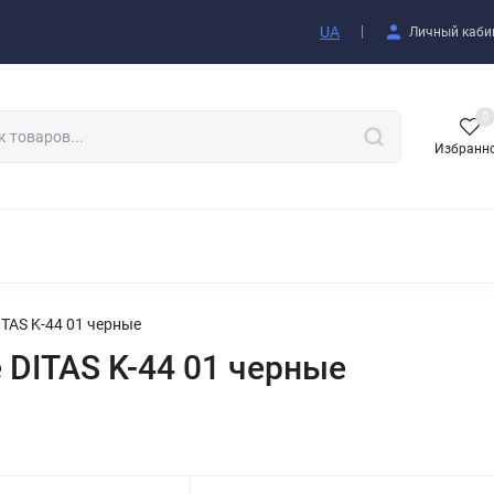
купателю
UA
Личный каби
0
Избранн
АКСЕССУАРЫ
TAS K-44 01 черные
DITAS K-44 01 черные