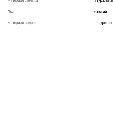
Материал стельки
натуральна
Пол
женский
Материал подошвы
полеуретан