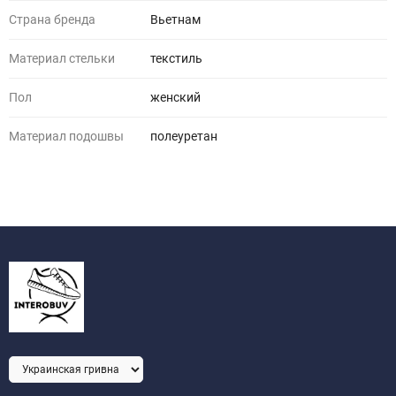
Страна бренда
Вьетнам
Материал стельки
текстиль
Пол
женский
Материал подошвы
полеуретан