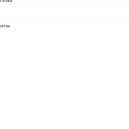
я кожа
ретан