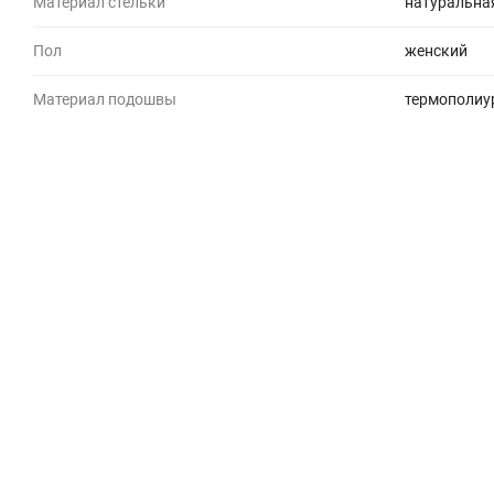
Материал стельки
натуральна
Пол
женский
Материал подошвы
термополиу