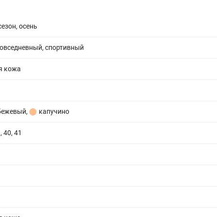
сезон, осень
повседневный, спортивный
я кожа
бежевый
,
капучино
, 40, 41