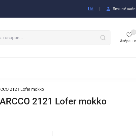
купателю
UA
Личный каби
0
Избранн
АКСЕССУАРЫ
CO 2121 Lofer mokko
RCCO 2121 Lofer mokko