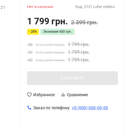
Нет в наличии
Код:
2121 Lofer mokko
121
1 799 грн.
2 399 грн.
- 25%
Экономия
600 грн.
1 799 грн.
38
2121 Lofer mokko
1 799 грн.
39
2121 Lofer mokko
1 799 грн.
40
2121 Lofer mokko
В КОРЗИНУ
Избранное
Сравнение
Заказ по телефону:
+0 (000) 000-00-00