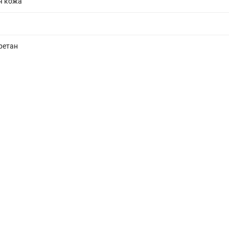
я кожа
ретан