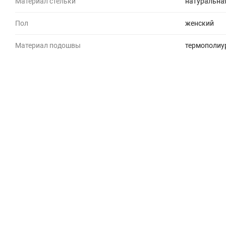
Материал стельки
натуральна
Пол
женский
Материал подошвы
термополиу