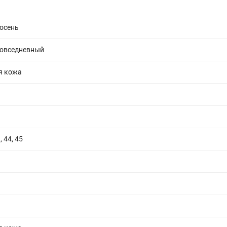
 осень
повседневный
я кожа
, 44, 45