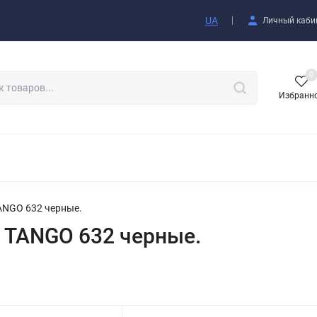
купателю
UA
Личный каби
0
Избранн
АКСЕССУАРЫ
NGO 632 черные.
TANGO 632 черные.