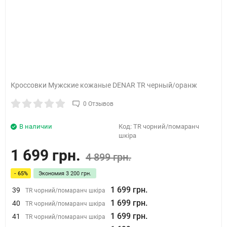
Кроссовки Мужские кожаные DENAR TR черный/оранж
0 Отзывов
В наличии
Код:
TR чорний/помаранч
шкіра
1 699 грн.
4 899 грн.
- 65%
Экономия
3 200 грн.
1 699 грн.
39
TR чорний/помаранч шкіра
1 699 грн.
40
TR чорний/помаранч шкіра
1 699 грн.
41
TR чорний/помаранч шкіра