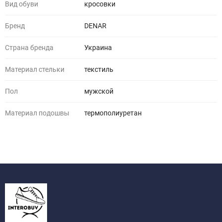
Вид обуви
кросовки
Бренд
DENAR
Страна бренда
Украина
Материал стельки
текстиль
Пол
мужской
Материал подошвы
термополиуретан