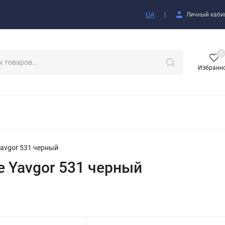
купателю
UA
Личный каби
0
Избранн
АКСЕССУАРЫ
avgor 531 черный
 Yavgor 531 черный