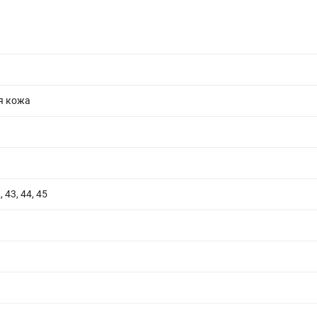
ь
я кожа
, 43, 44, 45