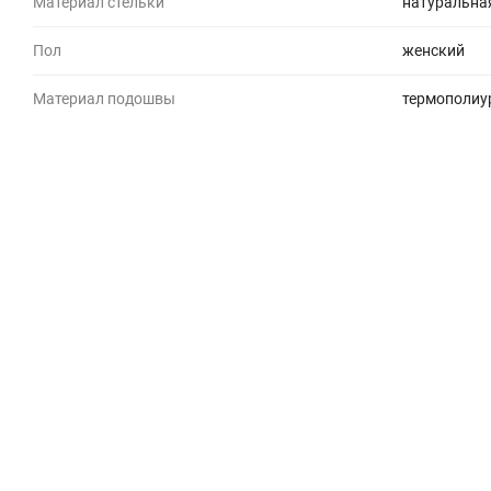
Материал стельки
натуральна
Пол
женский
Материал подошвы
термополиу