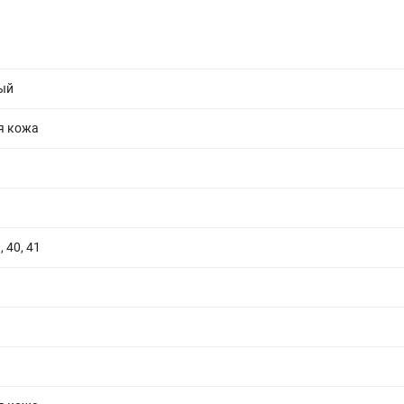
ый
я кожа
, 40, 41