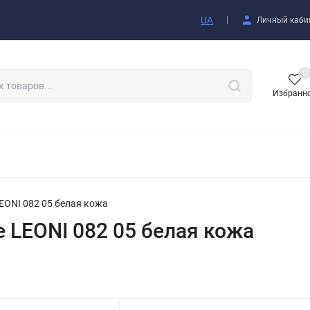
купателю
UA
Личный каби
0
Избранн
АКСЕССУАРЫ
ONI 082 05 белая кожа
LEONI 082 05 белая кожа