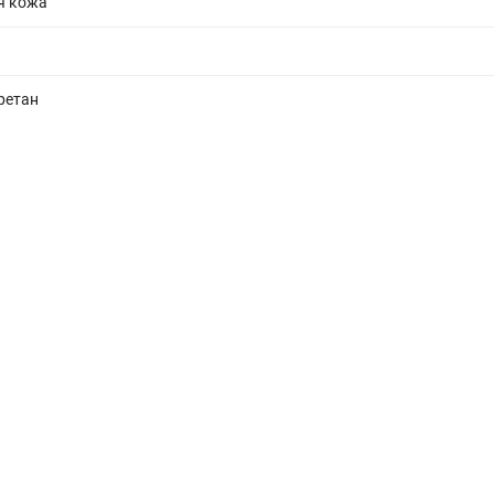
я кожа
ретан