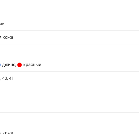
ый
я кожа
джинс
,
красный
, 40, 41
я кожа