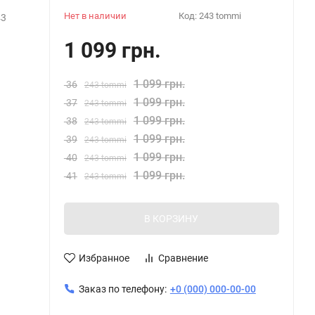
Нет в наличии
Код:
243 tommі
43
1 099 грн.
1 099 грн.
36
243 tommі
1 099 грн.
37
243 tommі
1 099 грн.
38
243 tommі
1 099 грн.
39
243 tommі
1 099 грн.
40
243 tommі
1 099 грн.
41
243 tommі
В КОРЗИНУ
Избранное
Сравнение
Заказ по телефону:
+0 (000) 000-00-00