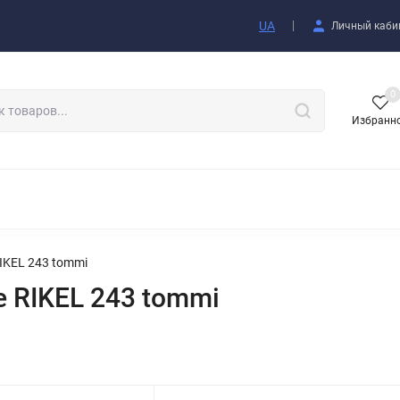
купателю
UA
Личный каби
0
Избранн
АКСЕССУАРЫ
KEL 243 tommi
RIKEL 243 tommi