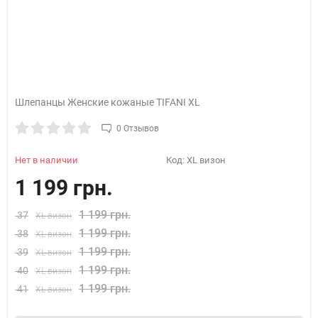
Шлепанцы Женские кожаные TIFANI XL
0 Отзывов
Нет в наличии
Код:
XL визон
1 199 грн.
1 199 грн.
37
XL визон
1 199 грн.
38
XL визон
1 199 грн.
39
XL визон
1 199 грн.
40
XL визон
1 199 грн.
41
XL визон