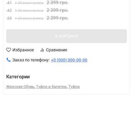
2 399 грн.
41
1 08 візон велюр
2 399 грн.
42
1 08 візон велюр
2 399 грн.
35
1 08 візон велюр
В КОРЗИНУ
Избранное
Сравнение
Заказ по телефону:
+0 (000) 000-00-00
Категории
,
,
Женская Обувь
Туфли и балетки
Туфли