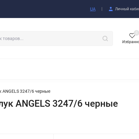
купателю
UA
Личный каби
0
Избранн
АКСЕССУАРЫ
к ANGELS 3247/6 черные
лук ANGELS 3247/6 черные