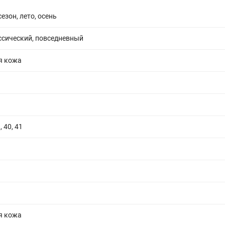
езон, лето, осень
ссический, повседневный
я кожа
, 40, 41
я кожа