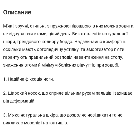
Описание
М'які, зручні, стильні, з пружною підошвою, в них можна ходити,
не відчуваючи втоми, цілий день. Виготовлені із натуральної
шкіри, трендового кольору бордо. Надзвичайно комфортні,
оскільки мають ортопедичну устілку та амортизатор п'яти
гарантують правильний розподіл навантаження на стопу,
зниження втоми й мінімум болісних відчуттів при ходьбі.
1. Надійна фіксація ноги.
2. Широкий носок, що сприяє вільним рухам пальців і захищає
від деформацій.
3. М'яка натуральна шкіра, що дозволяє нозі дихати та не
викликає мозолів і натоптишів.