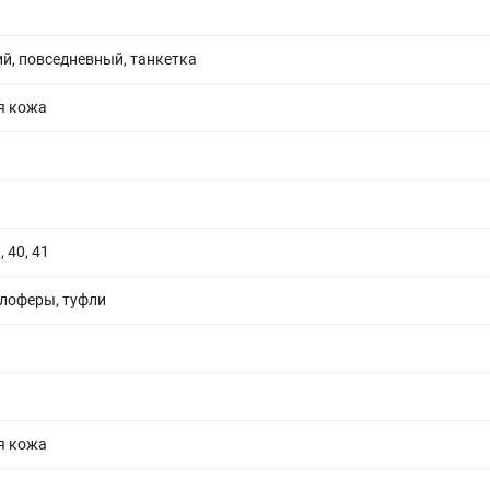
й, повседневный, танкетка
я кожа
, 40, 41
 лоферы, туфли
я кожа