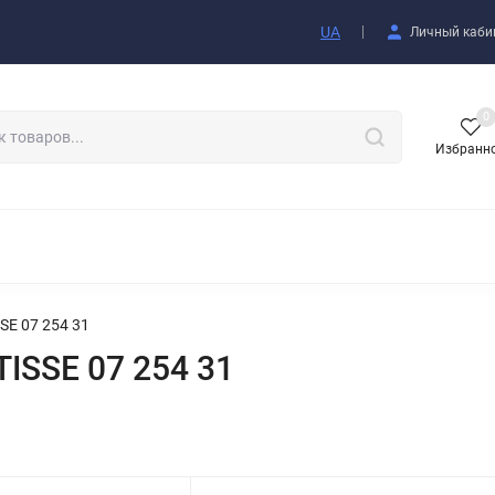
купателю
UA
Личный каби
0
Избранн
АКСЕССУАРЫ
E 07 254 31
ISSE 07 254 31