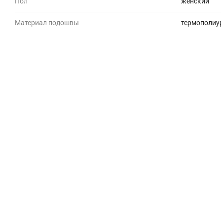
Пол
женский
Материал подошвы
термополиу