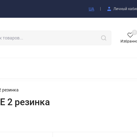
купателю
UA
Личный каби
0
Избранн
АКСЕССУАРЫ
2 резинка
E 2 резинка