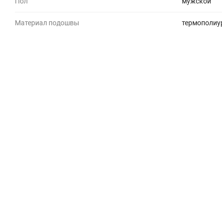
Пол
мужской
Материал подошвы
термополиу