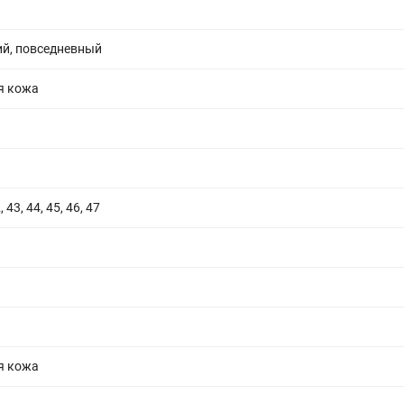
ь
ий, повседневный
я кожа
, 43, 44, 45, 46, 47
я кожа