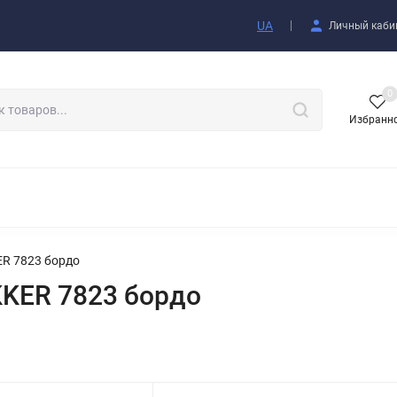
купателю
UA
Личный каби
0
Избранн
АКСЕССУАРЫ
R 7823 бордо
KER 7823 бордо