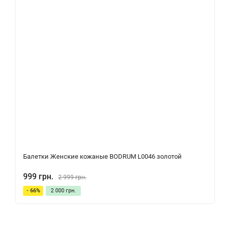
Балетки Женские кожаные BODRUM L0046 золотой
999 грн.
2 999 грн.
- 66%
2 000 грн.