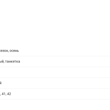
сезон, осень
ый, танкетка
й
, 41, 42