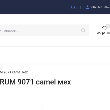
купателю
UA
Личный каби
0
Избранн
АКСЕССУАРЫ
M 9071 camel мех
RUM 9071 camel мех